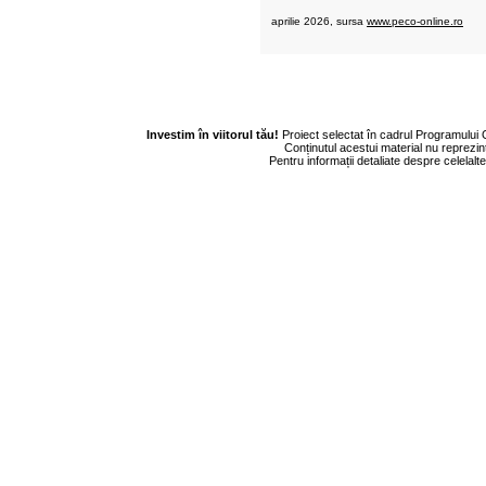
aprilie 2026, sursa
www.peco-online.ro
Investim în viitorul tău!
Proiect selectat în cadrul Programului
Conținutul acestui material nu reprezin
Pentru informații detaliate despre celela