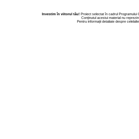
Investim în viitorul tău!
Proiect selectat în cadrul Programului
Conținutul acestui material nu reprezin
Pentru informații detaliate despre celela