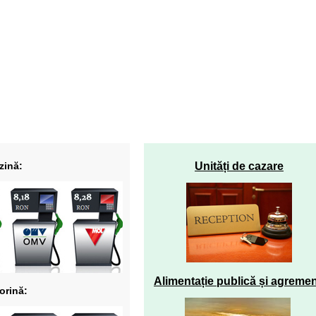
zină:
Unități de cazare
Alimentație publică și agreme
orină: