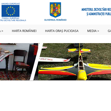
 >
HARTA ROMÂNIEI
HARTA ORAȘ PUCIOASA
MEDIA >
G